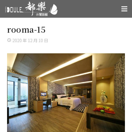
rooma-15
2020 年 12 月 10 日
access_time