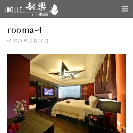
rooma-4
2020 年 12 月 10 日
access_time