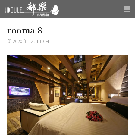
rooma-8
2020 年 12 月 10 日
access_time