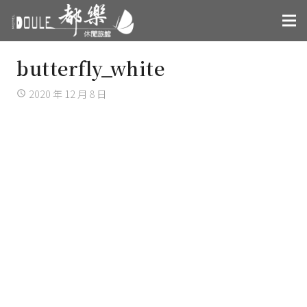
butterfly_white
2020 年 12 月 8 日
access_time