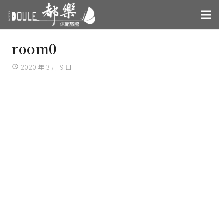
room0
2020 年 3 月 9 日
access_time